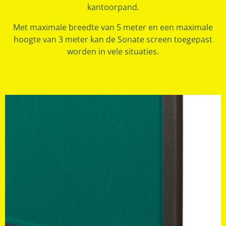
kantoorpand.
Met maximale breedte van 5 meter en een maximale
hoogte van 3 meter kan de Sonate screen toegepast
worden in vele situaties.