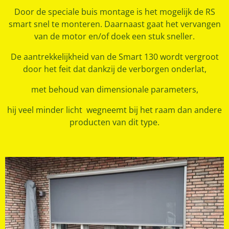
Door de speciale buis montage is het mogelijk de RS
smart snel te monteren. Daarnaast gaat het vervangen
van de motor en/of doek een stuk sneller.
De aantrekkelijkheid van de Smart 130 wordt vergroot
door het feit dat dankzij de verborgen onderlat,
met behoud van dimensionale parameters,
hij veel minder licht wegneemt bij het raam dan andere
producten van dit type.