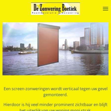
Ga
direct
naar
de
hoofdinhoud
Een screen-zonweringen wordt verticaal tegen uw gevel
gemonteerd.
Hierdoor is hij veel minder prominent zichtbaar en blijft
het uiterlijk van uw woning mooi strak.