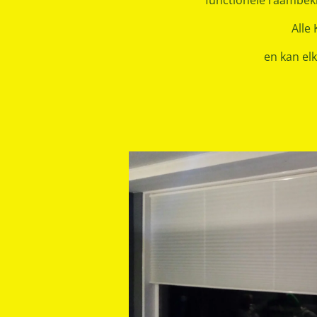
functionele raambekl
Alle
en kan el