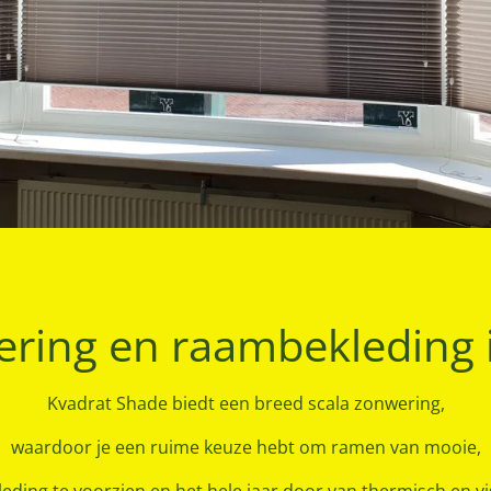
ring en raambekleding 
Kvadrat Shade biedt een breed scala zonwering,
waardoor je een ruime keuze hebt om ramen van mooie,