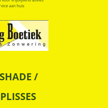
 voor vrijblijvend advies
rvice aan huis
SHADE /
PLISSES