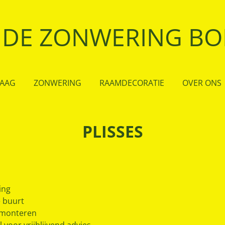
DE ZONWERING BO
HAAG
ZONWERING
RAAMDECORATIE
OVER ONS
PLISSES
ing
e buurt
n monteren