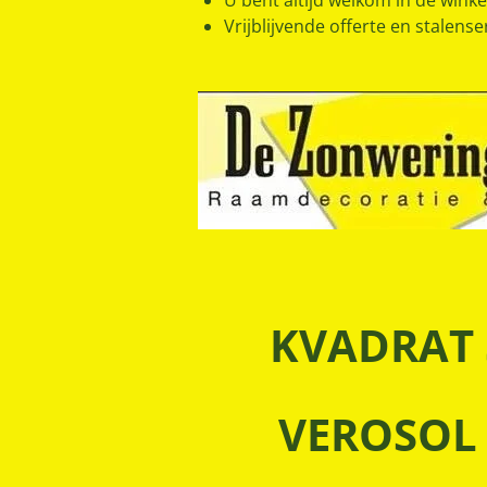
U bent altijd welkom in de winkel
Vrijblijvende offerte en stalense
KVADRAT 
VEROSOL 