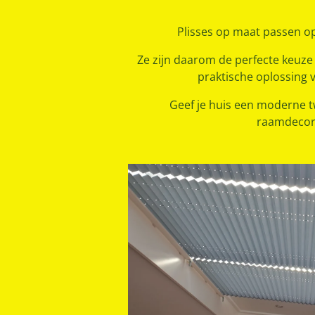
Plisses op maat passen op
Ze zijn daarom de perfecte keuze 
praktische oplossing 
Geef je huis een moderne tw
raamdecor