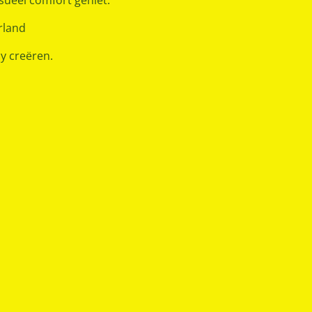
sueel comfort geniet.
rland
y creëren.