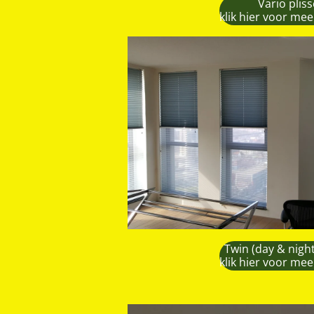
Vario plis
klik hier voor mee
Twin (day & night
klik hier voor mee