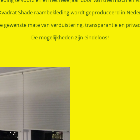
eding te voorzien en het hele jaar door van thermisch en vi
 Kvadrat Shade raambekleding wordt geproduceerd in Nede
ke gewenste mate van verduistering, transparantie en privac
De mogelijkheden zijn eindeloos!