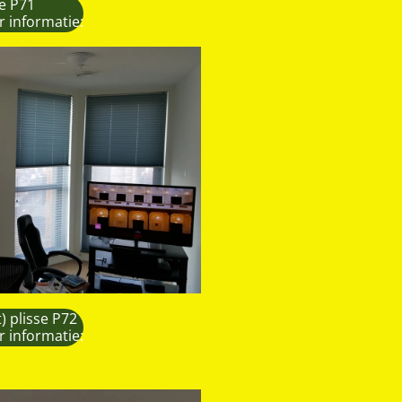
se P71
r informatie:
) plisse P72
r informatie: