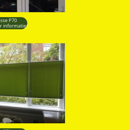
isse P70
r informatie: